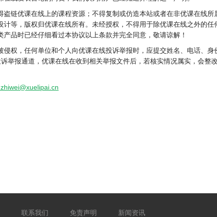
得盗链优课在线上的课程资源；不得复制或仿造本站或者在非优课在线所
设计等，版权归优课在线所有。未经授权，不得用于除优课在线之外的任
类产品时已经仔细看过本协议以上条款并完全同意，敬请谅解！
被侵权，任何单位和个人向优课在线投诉举报时，应提交姓名、电话、身
投诉举报通道，优课在线在收到相关举报文件后，若核实情况属实，会整
zhiwei@xuelipai.cn
联系我们
免责声明
新闻资讯