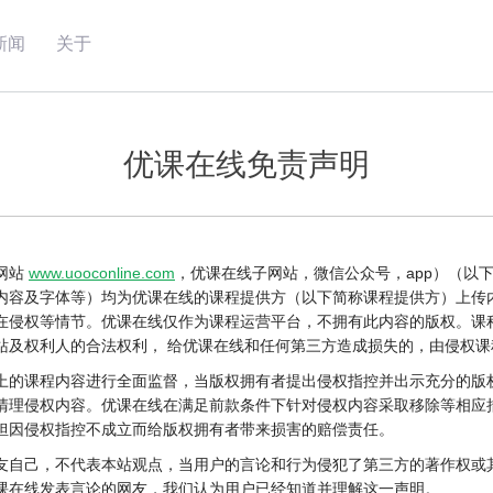
新闻
关于
优课在线免责声明
网站
www.uooconline.com
，优课在线子网站，微信公众号，app）（以
内容及字体等）均为优课在线的课程提供方（以下简称课程提供方）上传
在侵权等情节。优课在线仅作为课程运营平台，不拥有此内容的版权。课
站及权利人的合法权利， 给优课在线和任何第三方造成损失的，由侵权课
上的课程内容进行全面监督，当版权拥有者提出侵权指控并出示充分的版
清理侵权内容。优课在线在满足前款条件下针对侵权内容采取移除等相应
担因侵权指控不成立而给版权拥有者带来损害的赔偿责任。
友自己，不代表本站观点，当用户的言论和行为侵犯了第三方的著作权或
课在线发表言论的网友，我们认为用户已经知道并理解这一声明。